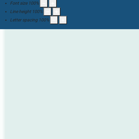
Font size
100
%
Line height
100
%
Letter spacing
100
%