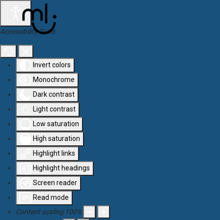
Aller au contenu principal
Accessibility Tools
Invert colors
Monochrome
Dark contrast
Light contrast
Low saturation
High saturation
Highlight links
Highlight headings
Screen reader
Read mode
Content scaling
100
%