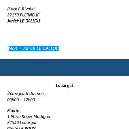
Place F. Rivolet
22170 PLERNEUF
Janick LE GALLOU
Mail - Janick LE GALLOU
Louargat
3
ème jeudi du mois :
09h00 – 12h00
Mairie
1 Place Roger Madigou
22540 Louargat
Cécile LE ROUX