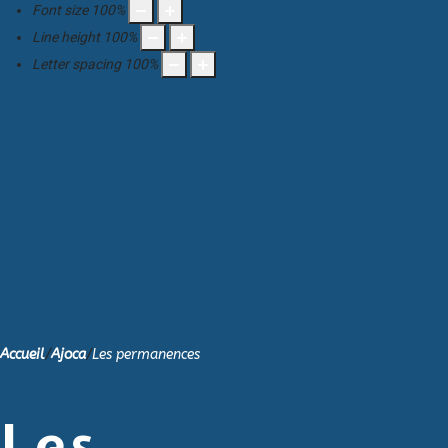
Font size
100
%
Line height
100
%
Letter spacing
100
%
Accueil
/
Ajoca
/
Les permanences
Les