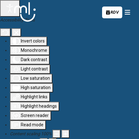
Aller au contenu principal
RDV
Accessibility Tools
Invert colors
Monochrome
Dark contrast
Light contrast
Low saturation
High saturation
Highlight links
Highlight headings
Screen reader
Read mode
Content scaling
100
%