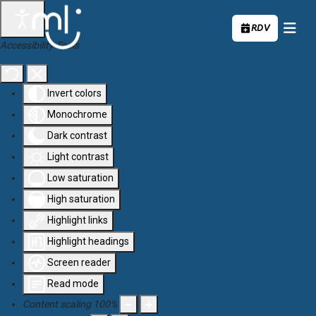
Aller au contenu principal
RDV
Accessibility Tools
Invert colors
Monochrome
Dark contrast
Light contrast
Low saturation
High saturation
Highlight links
Highlight headings
Screen reader
Read mode
Content scaling
100
%