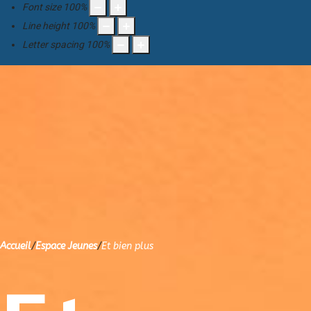
Font size
100
%
Line height
100
%
Letter spacing
100
%
Accueil
/
Espace Jeunes
/
Et bien plus